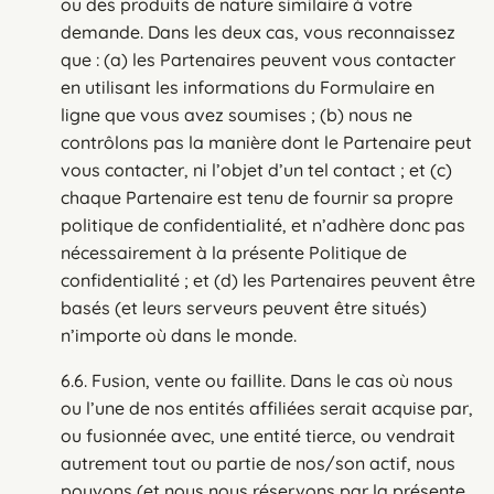
ou des produits de nature similaire à votre
demande. Dans les deux cas, vous reconnaissez
que : (a) les Partenaires peuvent vous contacter
en utilisant les informations du Formulaire en
ligne que vous avez soumises ; (b) nous ne
contrôlons pas la manière dont le Partenaire peut
vous contacter, ni l’objet d’un tel contact ; et (c)
chaque Partenaire est tenu de fournir sa propre
politique de confidentialité, et n’adhère donc pas
nécessairement à la présente Politique de
confidentialité ; et (d) les Partenaires peuvent être
basés (et leurs serveurs peuvent être situés)
n’importe où dans le monde.
6.6. Fusion, vente ou faillite. Dans le cas où nous
ou l’une de nos entités affiliées serait acquise par,
ou fusionnée avec, une entité tierce, ou vendrait
autrement tout ou partie de nos/son actif, nous
pouvons (et nous nous réservons par la présente