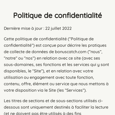
Politique de confidentialité
Dernière mise à jour : 22 juillet 2022
Cette politique de confidentialité (“Politique de
confidentialité”) est conçue pour décrire les pratiques
de collecte de données de bonuscatch.com (“nous”,
“notre” ou “nos”) en relation avec ce site (avec ses
sous-domaines, ses fonctions et les services qui y sont
disponibles, le “Site”), et en relation avec votre
utilisation ou engagement avec toute fonction,
contenu, offre, élément ou service que nous mettons à
votre disposition via le Site (les “Services”).
Les titres de sections et de sous-sections utilisés ci-
dessous sont uniquement destinés à faciliter la lecture
(et ne doivent pas être utilisés à des fins