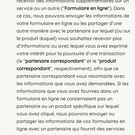
recevoir des informations supplémentaires sur un
service ou un autre (“
Formulaire en ligne
“). Dans
ce cas, nous pouvons envoyer les informations de
votre formulaire en ligne ou les partager d’une
autre manière avec le partenaire sur lequel (ou sur
le produit duquel) vous souhaitez recevoir plus
d’informations ou avec lequel vous avez exprimé
votre intérêt pour la poursuite d’une transaction
(le “
partenaire correspondant
” et le “
produit
correspondant
“, respectivement), afin que ce
partenaire correspondant vous recontacte avec
les informations que vous avez demandées. Si les
informations que vous avez fournies dans un
formulaire en ligne ne concernaient pas un
partenaire ou un produit spécifique sur lequel
vous avez cliqué, nous pouvons envoyer ou
partager les informations de vos formulaires en
ligne avec un partenaire qui fournit des services