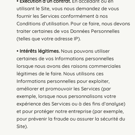
• Exécution d’un contrat.
En accédant ou en
utilisant le Site, vous nous demandez de vous
fournir les Services conformément à nos
Conditions d’utilisation. Pour ce faire, nous devons
traiter certaines de vos Données Personnelles
(telles que votre adresse IP).
• Intérêts légitimes.
Nous pouvons utiliser
certaines de vos Informations personnelles
lorsque nous avons des raisons commerciales
légitimes de le faire. Nous utilisons ces
Informations personnelles pour exploiter,
améliorer et promouvoir les Services (par
exemple, lorsque nous personnalisons votre
expérience des Services ou à des fins d’analyse)
et pour protéger notre entreprise (par exemple,
pour prévenir la fraude ou assurer la sécurité du
Site).