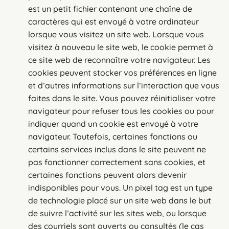
est un petit fichier contenant une chaîne de
caractères qui est envoyé à votre ordinateur
lorsque vous visitez un site web. Lorsque vous
visitez à nouveau le site web, le cookie permet à
ce site web de reconnaître votre navigateur. Les
cookies peuvent stocker vos préférences en ligne
et d’autres informations sur l’interaction que vous
faites dans le site. Vous pouvez réinitialiser votre
navigateur pour refuser tous les cookies ou pour
indiquer quand un cookie est envoyé à votre
navigateur. Toutefois, certaines fonctions ou
certains services inclus dans le site peuvent ne
pas fonctionner correctement sans cookies, et
certaines fonctions peuvent alors devenir
indisponibles pour vous. Un pixel tag est un type
de technologie placé sur un site web dans le but
de suivre l’activité sur les sites web, ou lorsque
des courriels sont ouverts ou consultés (le cas