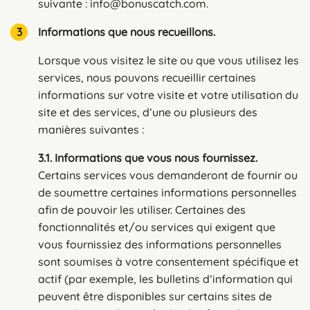
suivante :
info@bonuscatch.com
.
Informations que nous recueillons.
Lorsque vous visitez le site ou que vous utilisez les
services, nous pouvons recueillir certaines
informations sur votre visite et votre utilisation du
site et des services, d’une ou plusieurs des
manières suivantes :
3.1. Informations que vous nous fournissez.
Certains services vous demanderont de fournir ou
de soumettre certaines informations personnelles
afin de pouvoir les utiliser. Certaines des
fonctionnalités et/ou services qui exigent que
vous fournissiez des informations personnelles
sont soumises à votre consentement spécifique et
actif (par exemple, les bulletins d’information qui
peuvent être disponibles sur certains sites de