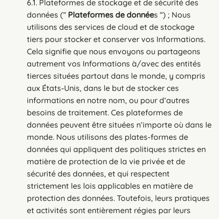
6.1. Plateformes de stockage et de sécurité des
données (”
Plateformes de donnée
s “) ; Nous
utilisons des services de cloud et de stockage
tiers pour stocker et conserver vos Informations.
Cela signifie que nous envoyons ou partageons
autrement vos Informations à/avec des entités
tierces situées partout dans le monde, y compris
aux États-Unis, dans le but de stocker ces
informations en notre nom, ou pour d’autres
besoins de traitement. Ces plateformes de
données peuvent être situées n’importe où dans le
monde. Nous utilisons des plates-formes de
données qui appliquent des politiques strictes en
matière de protection de la vie privée et de
sécurité des données, et qui respectent
strictement les lois applicables en matière de
protection des données. Toutefois, leurs pratiques
et activités sont entièrement régies par leurs