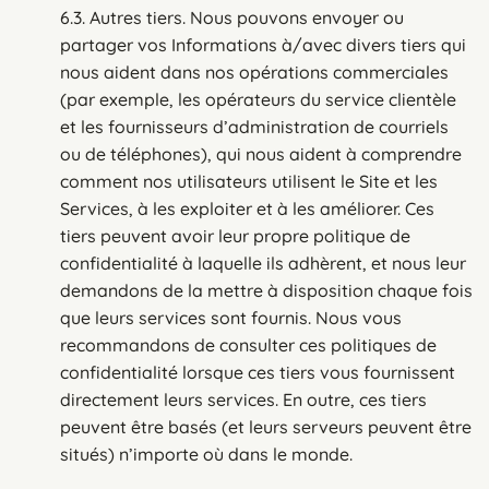
6.3. Autres tiers. Nous pouvons envoyer ou
partager vos Informations à/avec divers tiers qui
nous aident dans nos opérations commerciales
(par exemple, les opérateurs du service clientèle
et les fournisseurs d’administration de courriels
ou de téléphones), qui nous aident à comprendre
comment nos utilisateurs utilisent le Site et les
Services, à les exploiter et à les améliorer. Ces
tiers peuvent avoir leur propre politique de
confidentialité à laquelle ils adhèrent, et nous leur
demandons de la mettre à disposition chaque fois
que leurs services sont fournis. Nous vous
recommandons de consulter ces politiques de
confidentialité lorsque ces tiers vous fournissent
directement leurs services. En outre, ces tiers
peuvent être basés (et leurs serveurs peuvent être
situés) n’importe où dans le monde.