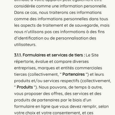
considérée comme une information personnelle.
Dans ce cas, nous traiterons ces informations
comme des informations personnelles dans tous
les aspects de traitement et de sauvegarde, mais
nous n’utilisons pas ces informations à des fins
d’identification ou de personnalisation des
utilisateurs.
3.1.1. Formulaires et services de tiers :
Le Site
répertorie, évalue et compare diverses
entreprises, marques et entités commerciales
tierces (collectivement, ”
Partenaires
“) et leurs
produits et/ou services respectifs (collectivement,
”
Produits
“). Nous pouvons, de temps à autre,
vous proposer des offres, des services et des
produits de partenaires par le biais d’un
formulaire en ligne que vous devez remplir, selon
votre choix et votre consentement, et ces