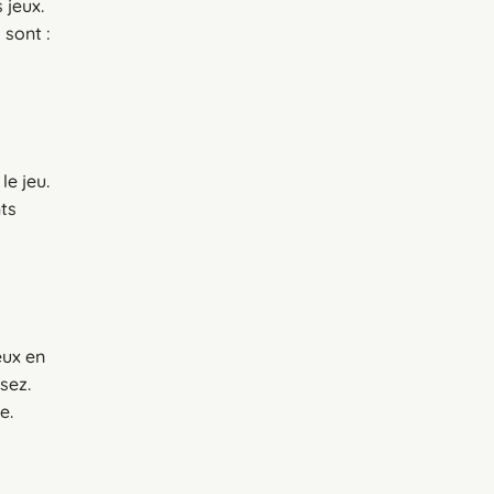
 jeux.
 sont :
le jeu.
nts
eux en
sez.
e.