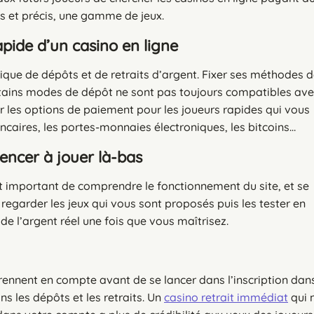
es et précis, une gamme de jeux.
ide d’un casino en ligne
que de dépôts et de retraits d’argent. Fixer ses méthodes 
ertains modes de dépôt ne sont pas toujours compatibles av
ver les options de paiement pour les joueurs rapides qui vous
ancaires, les portes-monnaies électroniques, les bitcoins…
encer à jouer là-bas
t important de comprendre le fonctionnement du site, et se
e regarder les jeux qui vous sont proposés puis les tester en
 l’argent réel une fois que vous maîtrisez.
prennent en compte avant de se lancer dans l’inscription dan
ans les dépôts et les retraits. Un
casino retrait immédiat
qui 