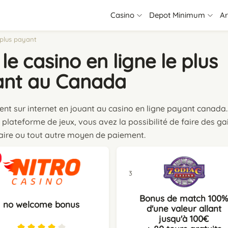
Casino
Depot Minimum
Ar
 plus payant
le casino en ligne le plus
nt au Canada
gent sur internet en jouant au casino en ligne payant canada.
plateforme de jeux, vous avez la possibilité de faire des ga
caire ou tout autre moyen de paiement.
3
Bonus de match 100
no welcome bonus
d'une valeur allant
jusqu'à 100€