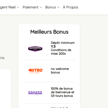
gent Reel
Paiement
Bonus
À Propos
Meilleurs Bonus
Dépôt minimum
1C$
Conditions de
mise 200x
ins
no welcome
bonus
100% de bonus
de bienvenue et
%
121 tours bonus