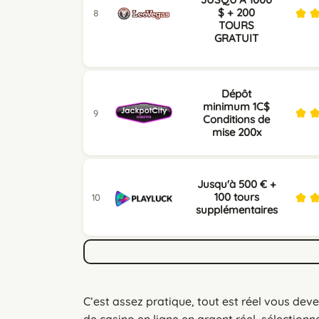
$ + 200
8
TOURS
GRATUIT
Dépôt
minimum 1C$
9
Conditions de
mise 200x
Jusqu'à 500 € +
100 tours
10
supplémentaires
C’est assez pratique, tout est réel vous devez