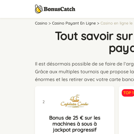
>
>
Casino
Casino Payant En Ligne
Casino en ligne le
Tout savoir sur 
paya
Il est désormais possible de se faire de l’ar
Grâce aux multiples tournois que propose la 
énormes et les retirer avec votre carte ban
TOP
1
2
Bonus de 25 € sur les
machines à sous à
jackpot progressif