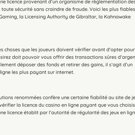
une licence provenant d’un organisme de règlementation des
toute sécurité sans craindre de fraude. Voici les plus fiables
aming, la Licensing Authority de Gibraltar, la Kahnawake
choses que les joueurs doivent vérifier avant d’opter pour 
oisirez doit pouvoir vous offrir des transactions sûres d’arge
lement déposer des fonds et retirer des gains, il s’agit d’un
ligne les plus payant sur internet.
tutions renommées confère une certaine fiabilité au site de j
 vérifier la licence du casino en ligne payant que vous choisis
 licence établit par l’autorité de régularité des jeux en lign