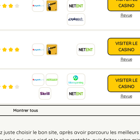
CASINO
Revue
VISITER LE
CASINO
Revue
VISITER LE
CASINO
Revue
Montrer tous
 juste choisir le bon site, après avoir parcouru les meilleurs