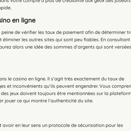
ans votre compte a plus de crédibilité aux yeux des joueurs
apide.
ino en ligne
peine de vérifier les taux de paiement afin de déterminer t
 éliminer les autres sites qui sont peu fiables. En consultant
 aurez alors une idée des sommes d’argents qui sont versée
ns le casino en ligne. Il s’agit très exactement du taux de
ges et inconvénients qu’ils peuvent engendrer. Vous compre
 des jeux doivent toujours être mentionnées sur la platefor
 jouer ce qui montre l’authenticité du site.
nt avoir en leur sens un protocole de sécurisation pour les