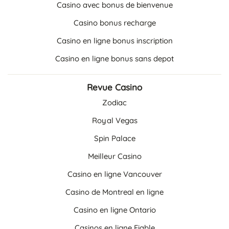
Casino avec bonus de bienvenue
Casino bonus recharge
Casino en ligne bonus inscription
Casino en ligne bonus sans depot
Revue Casino
Zodiac
Royal Vegas
Spin Palace
Meilleur Casino
Casino en ligne Vancouver
Casino de Montreal en ligne
Casino en ligne Ontario
Casinos en ligne Fiable