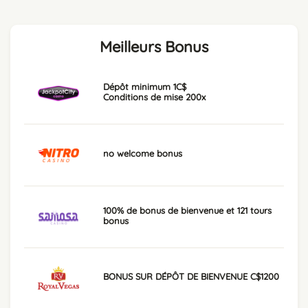
Meilleurs Bonus
Dépôt minimum 1C$
Conditions de mise 200x
no welcome bonus
100% de bonus de bienvenue et 121 tours
bonus
BONUS SUR DÉPÔT DE BIENVENUE C$1200