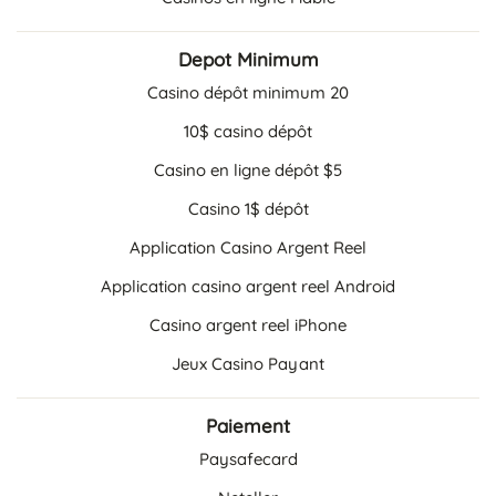
Depot Minimum
Casino dépôt minimum 20
10$ casino dépôt
Casino en ligne dépôt $5
Casino 1$ dépôt
Application Casino Argent Reel
Application casino argent reel Android
Casino argent reel iPhone
Jeux Casino Payant
Paiement
Paysafecard