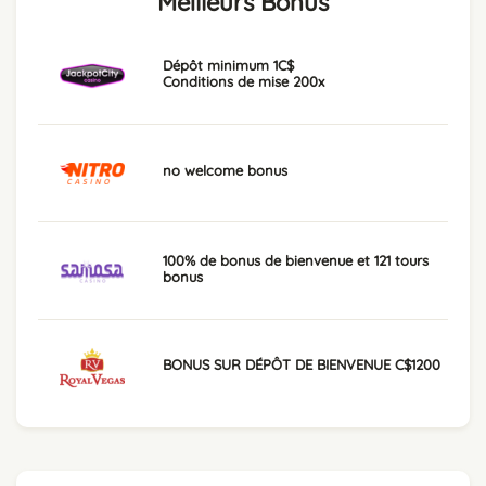
Meilleurs Bonus
Dépôt minimum 1C$
Conditions de mise 200x
no welcome bonus
100% de bonus de bienvenue et 121 tours
bonus
BONUS SUR DÉPÔT DE BIENVENUE C$1200