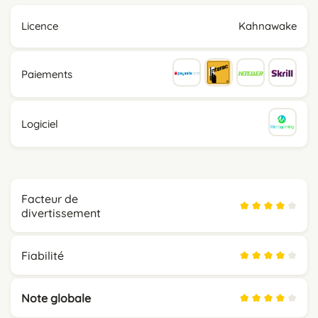
Licence
Kahnawake
Paiements
Logiciel
Facteur de
divertissement
Fiabilité
Note globale