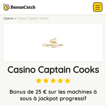
>
Casino
Casino Captain Cooks
Casino Captain Cooks
Bonus de 25 € sur les machines à
sous à jackpot progressif