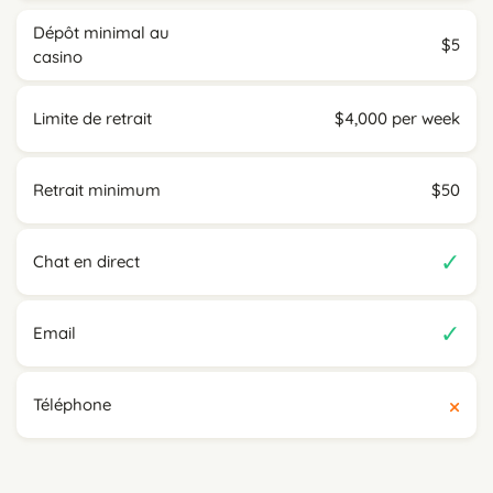
Dépôt minimal au
$5
casino
Limite de retrait
$4,000 per week
Retrait minimum
$50
✓
Chat en direct
✓
Email
×
Téléphone