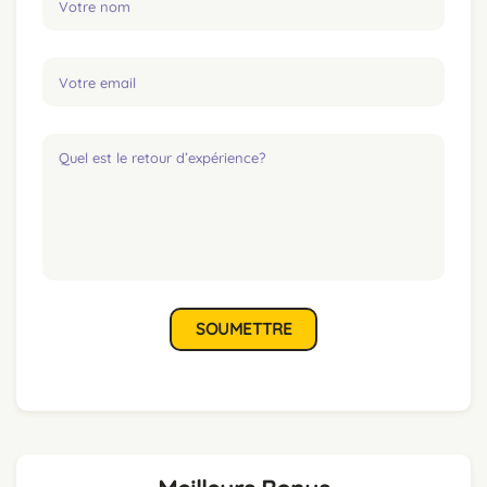
SOUMETTRE